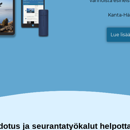
vanhoista esineist
Kanta-Hä
Lue lis
hdotus ja seurantatyökalut helpott