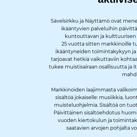
Sävelsirkku ja Näyttämö ovat menete
ikääntyvien palveluihin päivittä
kuntouttavan ja kulttuurise
25 vuotta sitten markkinoille tu
ikääntyneiden toimintakykyyn ja
tarjoavat hetkiä vaikuttaviin kohta
tukee muistisairaan osallisuutta ja 
mahdo
Markkinoiden laajimmasta valikoima
sisältöä jokaiselle: musiikkia, luont
muisteluohjelmia. Sisältöä on tuo
Päivittäinen sisältöehdotus huomi
vuoden kiertokulun ja toimintaky
saatavien arvojen pohjalta vo