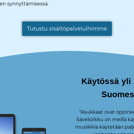
sen synnyttämisessä.
Tutustu sisältöpalveluihimme
Käytössä yli
Suomess
"Asukkaat ovat oppine
Sävelsirkku on meillä käy
musiikkia käytetään paljo