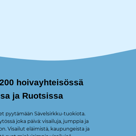
 200 hoivayhteisössä
a ja Ruotsissa
et pyytämään Sävelsirkku-tuokiota.
tössä joka päivä: visailuja, jumppia ja
n. Visailut eläimistä, kaupungeista ja