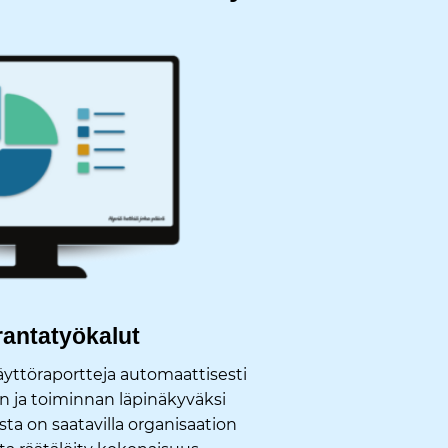
antatyökalut
äyttöraportteja automaattisesti
n ja toiminnan läpinäkyväksi
ta on saatavilla organisaation