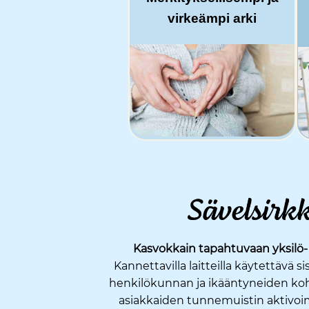
virkeämpi arki
Kasvokkain tapahtuvaan yksilö-
Kannettavilla laitteilla käytettävä s
henkilökunnan ja ikääntyneiden koh
asiakkaiden tunnemuistin aktivoi