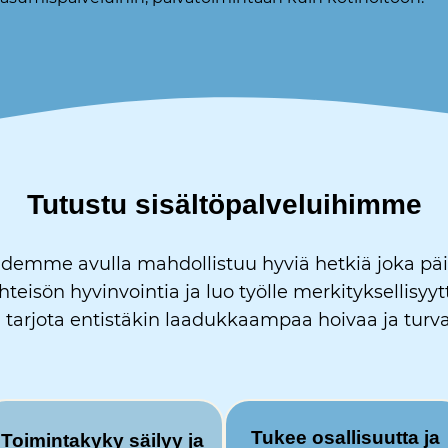
Tutustu sisältöpalveluihimme
demme avulla mahdollistuu hyviä hetkiä joka päivä 
eisön hyvinvointia ja luo työlle merkityksellisyyt
 tarjota entistäkin laadukkaampaa hoivaa ja turv
Tukee osallisuutta ja
Toimintakyky säilyy ja