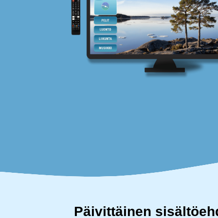
Päivittäinen sisältöe