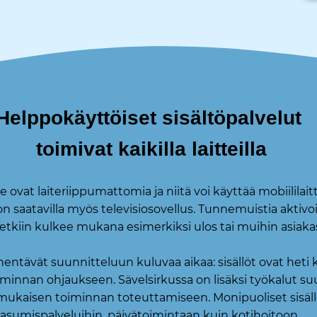
Helppokäyttöiset sisältöpalvelut
toimivat kaikilla laitteilla
at laiteriippumattomia ja niitä voi käyttää mobiililait
 saatavilla myös televisiosovellus. Tunnemuistia aktivoiv
hetkiin kulkee mukana esimerkiksi ulos tai muihin asiakas
ntävät suunnitteluun kuluvaa aikaa: sisällöt ovat heti 
toiminnan ohjaukseen. Sävelsirkussa on lisäksi työkalut s
ukaisen toiminnan toteuttamiseen. Monipuoliset sisällö
asumispalveluihin, päivätoimintaan kuin kotihoitoon.