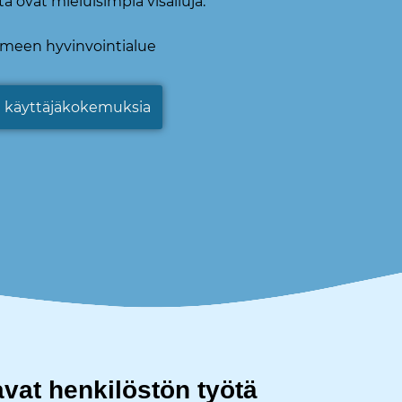
ä ovat mieluisimpia visailuja."
meen hyvinvointialue
ää käyttäjäkokemuksia
avat henkilöstön työtä