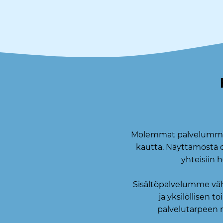
Molemmat palvelumme ov
kautta. Näyttämöstä on
yhteisiin 
Sisältöpalvelumme vähe
ja yksilöllisen 
palvelutarpeen m