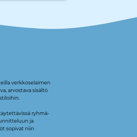
teilla verkkoselaimen
a, arvostava sisältö
tiloihin.
käytettävissä ryhmä-
uunnitteluun ja
t sopivat niin