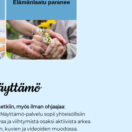
Elämänlaatu
paranee
 hetkiin, myös ilman ohjaajaa:
 Näyttämö-palvelu sopii yhteisöllisiin
aa ja viihtymistä osaksi aktiivista arkea
in, kuvien ja videoiden muodossa.