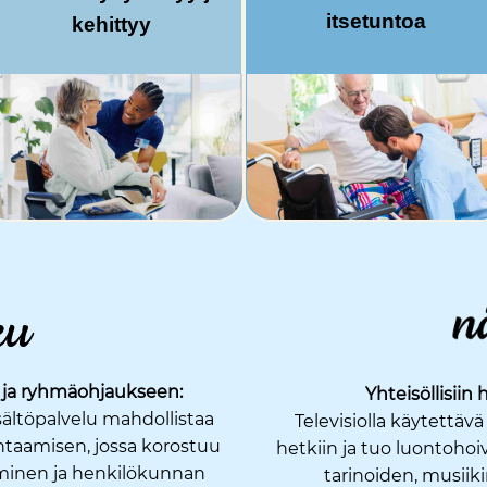
itsetuntoa
kehittyy
 ja ryhmäohjaukseen:
Yhteisöllisiin
isältöpalvelu mahdollistaa
Televisiolla käytettävä
taamisen, jossa korostuu
hetkiin ja tuo luontohoiv
minen ja henkilökunnan
tarinoiden, musiik