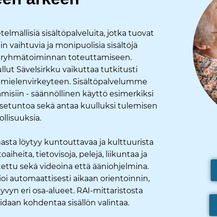
lmällisiä sisältöpalveluita, jotka tuovat
in vaihtuvia ja monipuolisia sisältöjä
n ryhmätoiminnan toteuttamiseen.
llut Sävelsirkku vaikuttaa tutkitusti
 mielenvirkeyteen. Sisältöpalvelumme
amisiin - säännöllinen käyttö esimerkiksi
itsetuntoa sekä antaa kuulluksi tulemisen
llisuuksia.
sta löytyy kuntouttavaa ja kulttuurista
oaiheita, tietovisoja, pelejä, liikuntaa ja
tettu sekä videoina että ääniohjelmina.
oi automaattisesti aikaan orientoinnin,
vyn eri osa-alueet. RAI-mittaristosta
idaan kohdentaa sisällön valintaa.