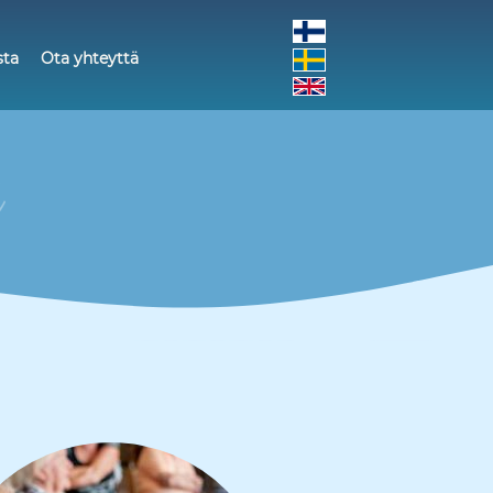
sta
Ota yhteyttä