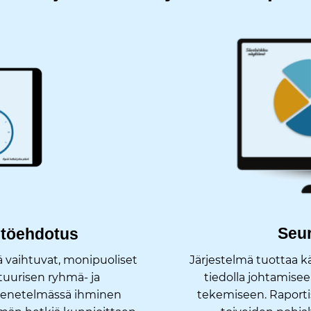
Seur
ältöehdotus
 vaihtuvat, monipuoliset
Järjestelmä tuottaa k
ttuurisen ryhmä- ja
tiedolla johtamisee
Menetelmässä ihminen
tekemiseen. Raportis