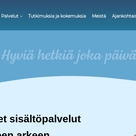
Palvelut
Tutkimuksia ja kokemuksia
Meistä
Ajankohtai
t sisältöpalvelut
seen arkeen