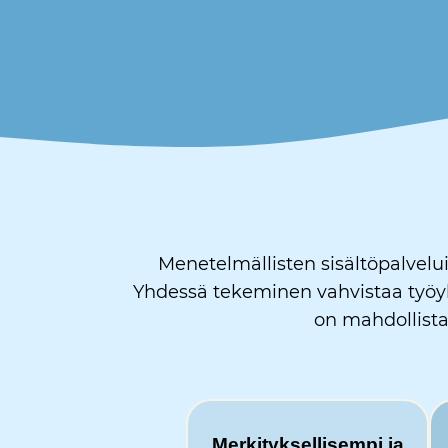
Menetelmällisten sisältöpalvelui
Yhdessä tekeminen vahvistaa työyht
on mahdollista
Merkityksellisempi ja