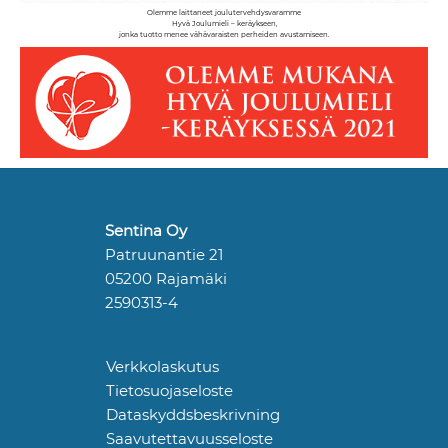
Olemme laittaneet joulutervehdysvaramme
Hyvä Joulumieli – keräykseen,
jonka tuotto menee vähävaraisten perheiden avustamiseen.
Sentina Oy
Patruunantie 21
05200 Rajamäki
2590313-4
Verkkolaskutus
Tietosuojaseloste
Dataskyddsbeskrivning
Saavutettavuusseloste