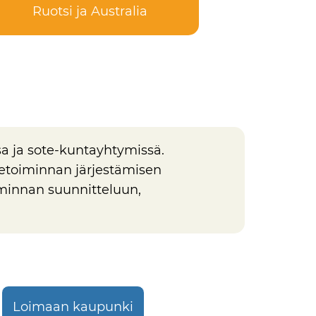
Ruotsi ja Australia
a ja sote-kuntayhtymissä.
etoiminnan järjestämisen
oiminnan suunnitteluun,
Loimaan kaupunki