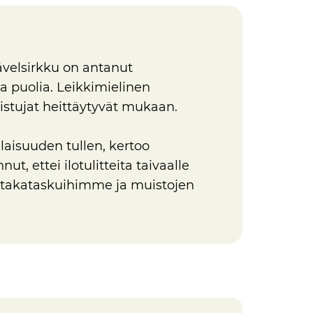
Sävelsirkku on antanut
a puolia. Leikkimielinen
stujat heittäytyvät mukaan.
laisuuden tullen, kertoo
, ettei ilotulitteita taivaalle
e takataskuihimme ja muistojen