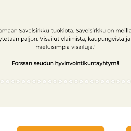
mään Sävelsirkku-tuokiota. Sävelsirkku on meillä k
tetään paljon. Visailut eläimistä, kaupungeista ja
mieluisimpia visailuja."
Forssan seudun hyvinvointikuntayhtymä