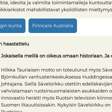
ltöä, ideoita ja valmiita toimintamalleja kuntoutt
siikkiarkistot mahdollistavat yksilöllisten mielty
gin kunta
Finncare Australia
en haastattelu
Jokaisella meillä on oikeus omaan historiaan. Ja o
Hilkka Tauriaisen motto on toteutunut myös Säve
Björnkullan vanhustenkeskuksessa Huddingessa, 
johtajana. Siellä Sävelsirkku otettiin edelläkävijän
vahvistamaan ruotsinsuomalaisten asukkaiden 
innovaatio herätti myös Ruotsin television kiinno
Suomen iltauutisissakin. Nykyisin Sävelsirkku on 
Ruotsissa.