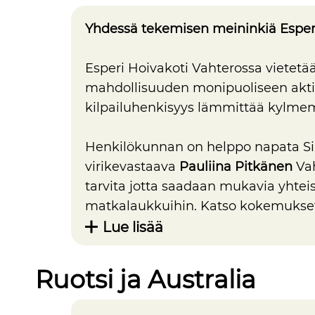
Yhdessä tekemisen meininkiä Esperi
Esperi Hoivakoti Vahterossa vietetää
mahdollisuuden monipuoliseen aktivi
kilpailuhenkisyys lämmittää kylmem
Henkilökunnan on helppo napata Sirk
virikevastaava
Pauliina Pitkänen
Vah
tarvita jotta saadaan mukavia yhte
matkalaukkuihin. Katso kokemukset 
Lue lisää
Ruotsi ja Australia