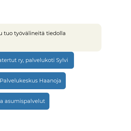
 tuo työvälineitä tiedolla
atertut ry, palvelukoti Sylvi
 Palvelukeskus Haanoja
 asumispalvelut