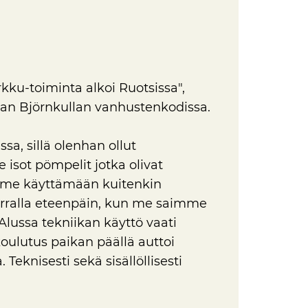
rkku-toiminta alkoi Ruotsissa",
uran Björnkullan vanhustenkodissa.
sa, sillä olenhan ollut
e isot pömpelit jotka olivat
imme käyttämään kuitenkin
 kerralla eteenpäin, kun me saimme
Alussa tekniikan käyttö vaati
oulutus paikan päällä auttoi
eknisesti sekä sisällöllisesti