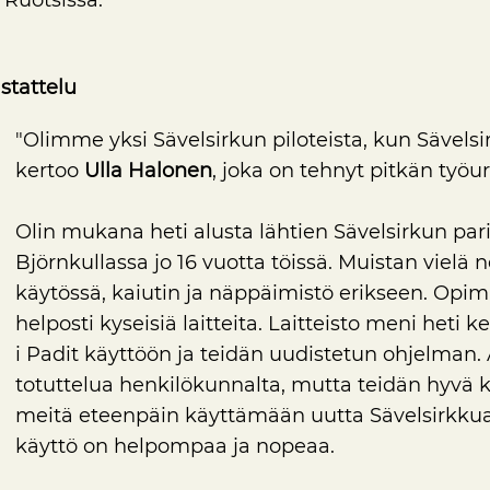
stattelu
"Olimme yksi Sävelsirkun piloteista, kun Sävelsi
kertoo
Ulla Halonen
, joka on tehnyt pitkän työ
Olin mukana heti alusta lähtien Sävelsirkun paris
Björnkullassa jo 16 vuotta töissä. Muistan vielä n
käytössä, kaiutin ja näppäimistö erikseen. Op
helposti kyseisiä laitteita. Laitteisto meni heti
i Padit käyttöön ja teidän uudistetun ohjelman. 
totuttelua henkilökunnalta, mutta teidän hyvä k
meitä eteenpäin käyttämään uutta Sävelsirkkua. T
käyttö on helpompaa ja nopeaa.