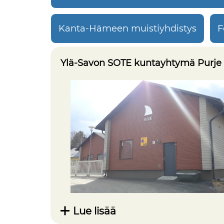
Kanta-Hämeen muistiyhdistys
F
Ylä-Savon SOTE kuntayhtymä Purje
Lue lisää