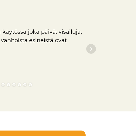
"Hoitajan/ohjaa
elementeillä as
äytössä joka päivä: visailuja,
osallistaa asia
 vanhoista esineistä ovat
kokemukseen. Nä
Forssan