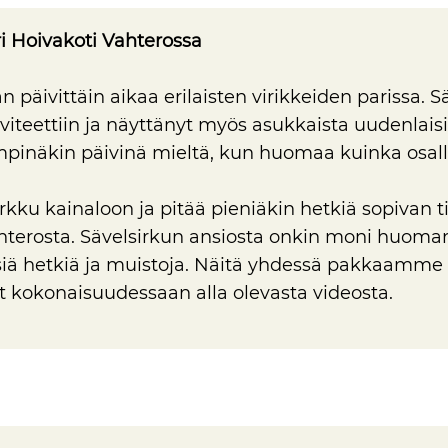
 Hoivakoti Vahterossa
n päivittäin aikaa erilaisten virikkeiden parissa. 
teettiin ja näyttänyt myös asukkaista uudenlaisi
pinäkin päivinä mieltä, kun huomaa kuinka osalli
ku kainaloon ja pitää pieniäkin hetkiä sopivan ti
terosta. Sävelsirkun ansiosta onkin moni huomannut
isiä hetkiä ja muistoja. Näitä yhdessä pakkaamm
kokonaisuudessaan alla olevasta videosta.