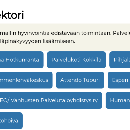
ktori
mallin hyvinvointia edistävään toimintaan. Palvelu
 läpinäkyvyyden lisäämiseen.
a Hotkunranta
Palvelukoti Kokkila
Pihjal
mmenlehväkeskus
Attendo Tupuri
Esperi
O/ Vanhusten Palvelutaloyhdistys ry
Humana
tohoiva