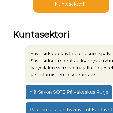
Kuntasektori
Kuntasektori
Sävelsirkkua käytetään asumispalve
Sävelsirkku madaltaa kynnystä ryhm
lyhyelläkin valmisteluajalla. Järjes
järjestämiseen ja seurantaan.
Ylä-Savon SOTE Päiväkeskus Purje
Raahen seudun hyvinvointikuntayh