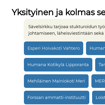
Yksityinen ja kolmas se
Sävelsirkku tarjoaa stukturoidun työ
johtamiseen, läheisviestintään sekä
Esperi Hoivakoti Vahtero
Human
Humana Kotikylä Lipporanta
Ta
Mehiläinen Mainiokoti Meri
MERE
Forssan ammatti-instituutti
Lois