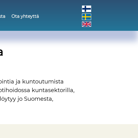
sta
Ota yhteyttä
a
ointia ja kuntoutumista
tihoidossa kuntasektorilla,
a löytyy jo Suomesta,