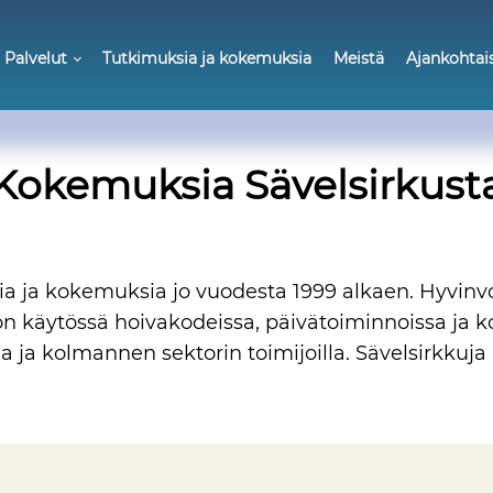
Palvelut
Tutkimuksia ja kokemuksia
Meistä
Ajankohtai
Kokemuksia Sävelsirkust
ia ja kokemuksia jo vuodesta 1999 alkaen. Hyvinv
n käytössä hoivakodeissa, päivätoiminnoissa ja ko
illa ja kolmannen sektorin toimijoilla. Sävelsirkkuj