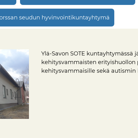
orssan seudun hyvinvointikuntayhtymä
Ylä-Savon SOTE kuntayhtymässä jä
kehitysvammaisten erityishuollon p
kehitysvammaisille sekä autismin ki