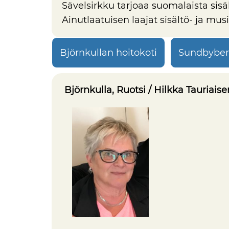
Sävelsirkku tarjoaa suomalaista sisä
Ainutlaatuisen laajat sisältö- ja mu
Björnkullan hoitokoti
Sundbyber
Björnkulla, Ruotsi / Hilkka Tauriais