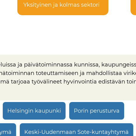
Yksityinen ja kolmas sektori
luissa ja päivätoiminnassa kunnissa, kaupungeiss
ätoiminnan toteuttamiseen ja mahdollistaa virik
telmä tarjoaa työvälineet hyvinvointia edistävän t
Helsingin kaupunki
Porin perusturva
tymä
Keski-Uudenmaan Sote-kuntayhtymä