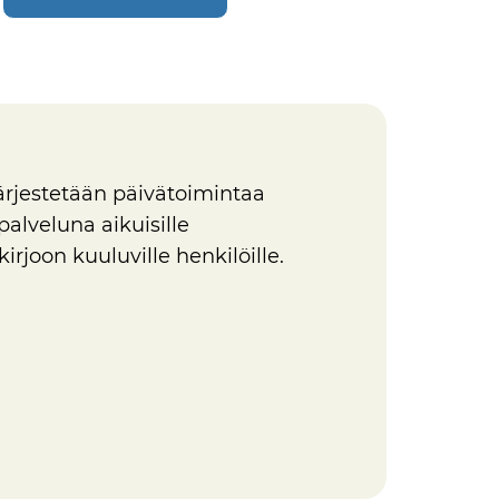
rjestetään päivätoimintaa
alveluna aikuisille
rjoon kuuluville henkilöille.