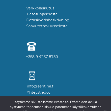
Verkkolaskutus
Tietosuojaseloste
Dataskyddsbeskrivning
Saavutettavuusseloste
+358 9 4257 8750
info@sentina.fi
Yhteystiedot
Käytämme sivustollamme evästeitä. Evästeiden avulla
pystymme tarjoamaan sinulle paremman käyttökokemuksen