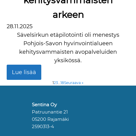
kehitysvammaisten
arkeen
28.11.2025
Sävelsirkun etäpilotointi oli menestys
Pohjois-Savon hyvinvointialueen
kehitysvammaisten avopalveluiden
yksikössä.
Lue lisää
1
2
3
…
18
Seuraava »
Sentina Oy
Patruunantie 21
05200 Rajamäki
2590313-4