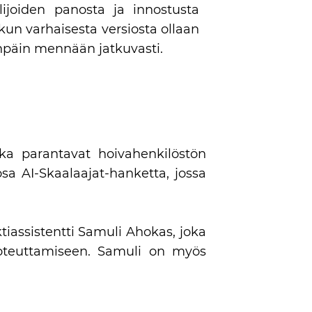
ijoiden panosta ja innostusta
kun varhaisesta versiosta ollaan
enpäin mennään jatkuvasti.
tka parantavat hoivahenkilöstön
sa AI-Skaalaajat-hanketta, jossa
ktiassistentti Samuli Ahokas, joka
n toteuttamiseen. Samuli on myös