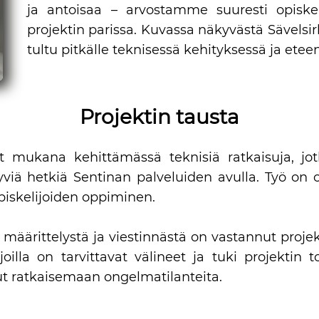
ja antoisaa – arvostamme suuresti opiskel
projektin parissa. Kuvassa näkyvästä Sävelsir
tultu pitkälle teknisessä kehityksessä ja ete
Projektin tausta
eet mukana kehittämässä teknisiä ratkaisuja, jo
iä hetkiä Sentinan palveluiden avulla. Työ on o
piskelijoiden oppiminen.
n määrittelystä ja viestinnästä on vastannut proje
lijoilla on tarvittavat välineet ja tuki projekti
ut ratkaisemaan ongelmatilanteita.