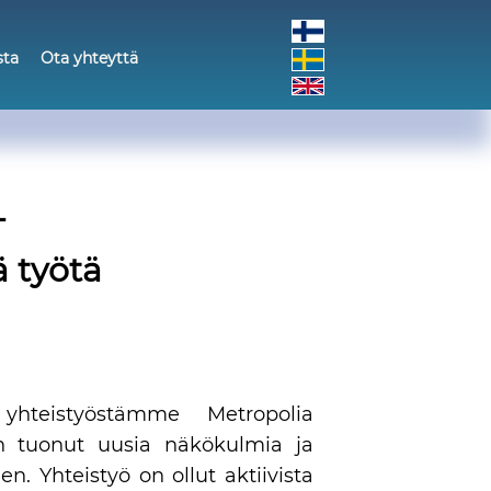
sta
Ota yhteyttä
–
ä työtä
hteistyöstämme Metropolia
n tuonut uusia näkökulmia ja
. Yhteistyö on ollut aktiivista