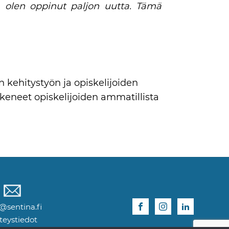
 ja olen oppinut paljon uutta. Tämä
n kehitystyön ja opiskelijoiden
ukeneet opiskelijoiden ammatillista
@sentina.fi
eystiedot