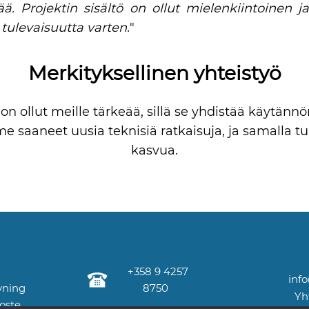
vää. Projektin sisältö on ollut mielenkiintoinen
ulevaisuutta varten.
"
Merkityksellinen yhteistyö
n ollut meille tärkeää, sillä se yhdistää käytännö
 saaneet uusia teknisiä ratkaisuja, ja samalla t
kasvua.
+358 9 4257
info
vning
8750
Yht
oste