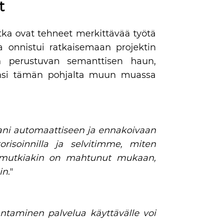
t
otka ovat tehneet merkittävää työtä
ja onnistui ratkaisemaan projektin
yn perustuvan semanttisen haun,
kensi tämän pohjalta muun muassa
ani automaattiseen ja ennakoivaan
isoinnilla ja selvitimme, miten
iä mutkiakin on mahtunut mukaan,
in.
"
ntaminen palvelua käyttävälle voi