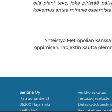
olla pieni teko, joka piristää päi
kokemus antaa minulle osaamista t
Yhteistyö Metropolian kanssa o
oppimisen. Projektin kautta olemme
Sentina Oy
Verkkolaskutus
Patruunantie 21
Tietosuojaseloste
05200 Rajamäki
Dataskyddsbeskri
2590313-4
Saavutettavuussel