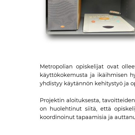
Metropolian opiskelijat ovat oll
käyttökokemusta ja ikäihmisen hyv
yhdistyy käytännön kehitystyö ja o
Projektin aloituksesta, tavoitteide
on huolehtinut siitä, että opiske
koordinoinut tapaamisia ja auttan