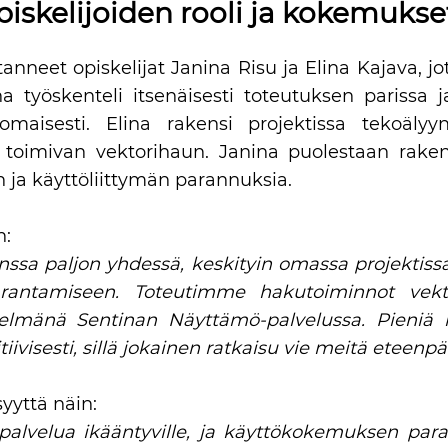
iskelijoiden rooli ja kokemukse
nneet opiskelijat Janina Risu ja Elina Kajava, j
ina työskenteli itsenäisesti toteutuksen parissa 
omaisesti. Elina rakensi projektissa tekoäly
a toimivan vektorihaun. Janina puolestaan ra
ja käyttöliittymän parannuksia.
n:
ssa paljon yhdessä, keskityin omassa projektiss
rantamiseen. Toteutimme hakutoiminnot vektor
stelmänä Sentinan Näyttämö-palvelussa. Pien
ivisesti, sillä jokainen ratkaisu vie meitä eteenpä
yyttä näin:
palvelua ikääntyville, ja käyttökokemuksen para