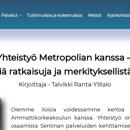
Palvelut
Tutkimuksia ja kokemuksia
Meistä
Ajankohtai
Yhteistyö Metropolian kanssa 
iä ratkaisuja ja merkityksellist
Kirjoittaja - Talvikki Ranta-Ylitalo
Olemme iloisia voidessamme kertoa y
Ammattikorkeakoulun kanssa. Yhteistyö o
osaamista Sentinan palveluiden kehittämiseen