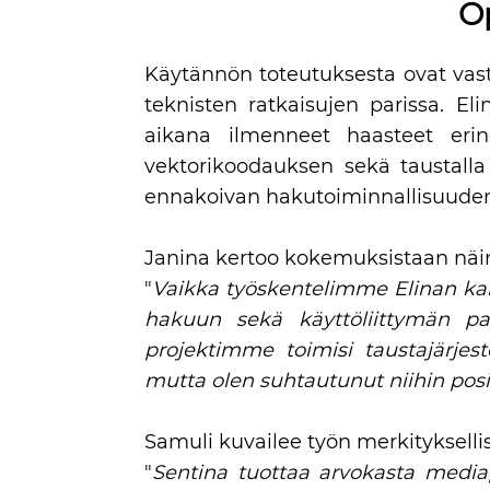
Op
Käytännön toteutuksesta ovat vasta
teknisten ratkaisujen parissa. El
aikana ilmenneet haasteet erin
vektorikoodauksen sekä taustall
ennakoivan hakutoiminnallisuuden 
Janina kertoo kokemuksistaan näi
"
Vaikka työskentelimme Elinan kan
hakuun sekä käyttöliittymän pa
projektimme toimisi taustajärje
mutta olen suhtautunut niihin positi
Samuli kuvailee työn merkityksellis
"
Sentina tuottaa arvokasta media