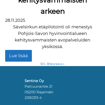
kehitysvammaisten
arkeen
28.11.2025
Sävelsirkun etäpilotointi oli menestys
Pohjois-Savon hyvinvointialueen
kehitysvammaisten avopalveluiden
yksikössä.
Lue lisää
1
2
3
…
18
Seuraava »
Sentina Oy
Patruunantie 21
05200 Rajamäki
2590313-4