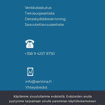
Verkkolaskutus
Tietosuojaseloste
Dataskyddsbeskrivning
Saavutettavuusseloste
+358 9 4257 8750
info@sentina.fi
Yhteystiedot
Käytämme sivustollamme evästeitä. Evästeiden avulla
pystymme tarjoamaan sinulle paremman käyttökokemuksen