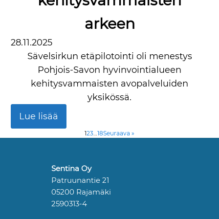
kehitysvammaisten
arkeen
28.11.2025
Sävelsirkun etäpilotointi oli menestys
Pohjois-Savon hyvinvointialueen
kehitysvammaisten avopalveluiden
yksikössä.
Lue lisää
1
2
3
…
18
Seuraava »
Sentina Oy
Patruunantie 21
05200 Rajamäki
2590313-4