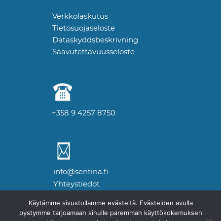
Verkkolaskutus
Tietosuojaseloste
Dataskyddsbeskrivning
Saavutettavuusseloste
+358 9 4257 8750
info@sentina.fi
Yhteystiedot
Käytämme sivustollamme evästeitä. Evästeiden avulla
pystymme tarjoamaan sinulle paremman käyttökokemuksen