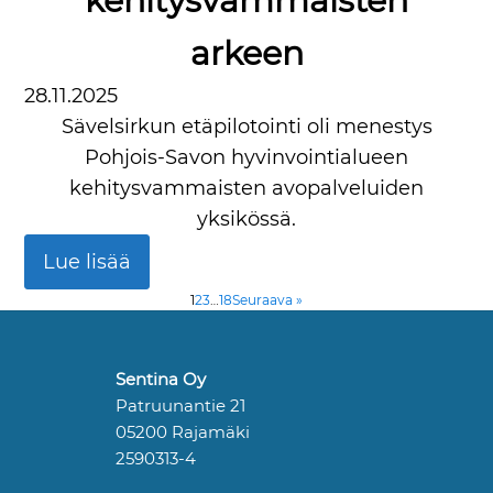
kehitysvammaisten
arkeen
28.11.2025
Sävelsirkun etäpilotointi oli menestys
Pohjois-Savon hyvinvointialueen
kehitysvammaisten avopalveluiden
yksikössä.
Lue lisää
1
2
3
…
18
Seuraava »
Sentina Oy
Patruunantie 21
05200 Rajamäki
2590313-4