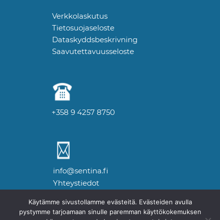
Verkkolaskutus
Tietosuojaseloste
Dataskyddsbeskrivning
Saavutettavuusseloste
+358 9 4257 8750
info@sentina.fi
Yhteystiedot
Käytämme sivustollamme evästeitä. Evästeiden avulla
pystymme tarjoamaan sinulle paremman käyttökokemuksen