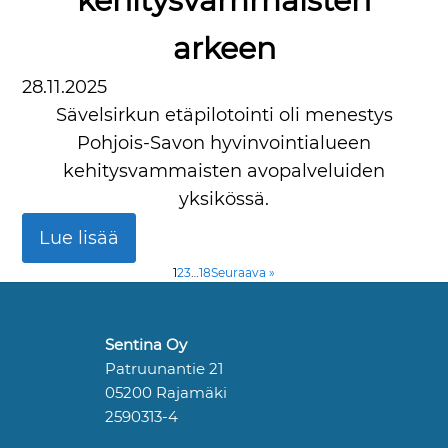
kehitysvammaisten
arkeen
28.11.2025
Sävelsirkun etäpilotointi oli menestys
Pohjois-Savon hyvinvointialueen
kehitysvammaisten avopalveluiden
yksikössä.
Lue lisää
1
2
3
…
18
Seuraava »
Sentina Oy
Patruunantie 21
05200 Rajamäki
2590313-4