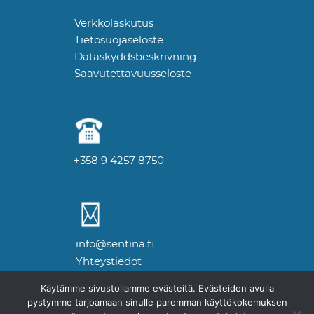
Verkkolaskutus
Tietosuojaseloste
Dataskyddsbeskrivning
Saavutettavuusseloste
+358 9 4257 8750
info@sentina.fi
Yhteystiedot
Käytämme sivustollamme evästeitä. Evästeiden avulla
pystymme tarjoamaan sinulle paremman käyttökokemuksen