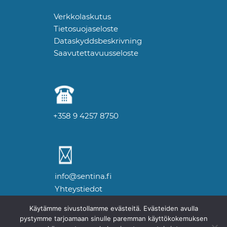
Verkkolaskutus
Tietosuojaseloste
Dataskyddsbeskrivning
Saavutettavuusseloste
+358 9 4257 8750
info@sentina.fi
Yhteystiedot
Käytämme sivustollamme evästeitä. Evästeiden avulla
pystymme tarjoamaan sinulle paremman käyttökokemuksen