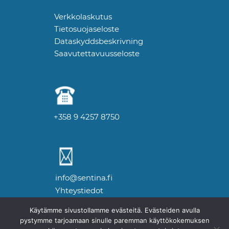
Verkkolaskutus
Tietosuojaseloste
Dataskyddsbeskrivning
Saavutettavuusseloste
+358 9 4257 8750
info@sentina.fi
Yhteystiedot
Käytämme sivustollamme evästeitä. Evästeiden avulla
pystymme tarjoamaan sinulle paremman käyttökokemuksen