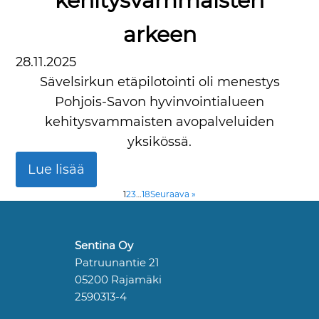
kehitysvammaisten
arkeen
28.11.2025
Sävelsirkun etäpilotointi oli menestys
Pohjois-Savon hyvinvointialueen
kehitysvammaisten avopalveluiden
yksikössä.
Lue lisää
1
2
3
…
18
Seuraava »
Sentina Oy
Patruunantie 21
05200 Rajamäki
2590313-4